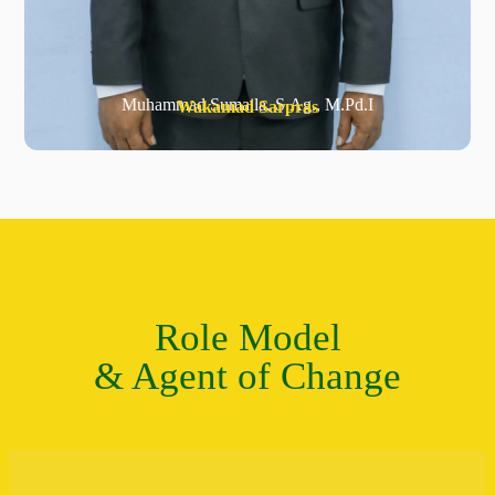
Muhammad Sumaila, S.Ag., M.Pd.I
Wakamad Sarpras
Role Model
& Agent of Change