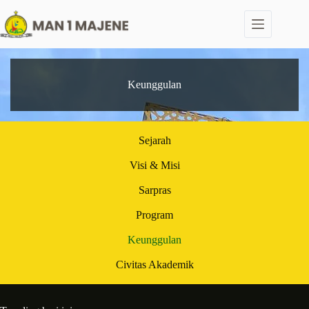
Keunggulan
Sejarah
Visi & Misi
Sarpras
Program
Keunggulan
Civitas Akademik