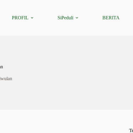
PROFIL
SiPeduli
BERITA
an
iwulan
T