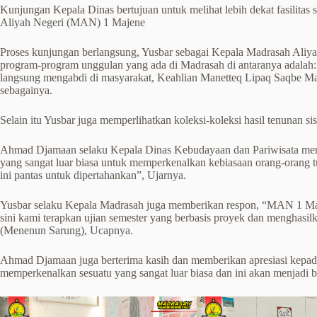
Kunjungan Kepala Dinas bertujuan untuk melihat lebih dekat fasilitas
Aliyah Negeri (MAN) 1 Majene
Proses kunjungan berlangsung, Yusbar sebagai Kepala Madrasah Ali
program-program unggulan yang ada di Madrasah di antaranya adalah
langsung mengabdi di masyarakat, Keahlian Manetteq Lipaq Saqbe Man
sebagainya.
Selain itu Yusbar juga memperlihatkan koleksi-koleksi hasil tenunan 
Ahmad Djamaan selaku Kepala Dinas Kebudayaan dan Pariwisata men
yang sangat luar biasa untuk memperkenalkan kebiasaan orang-orang 
ini pantas untuk dipertahankan”, Ujarnya.
Yusbar selaku Kepala Madrasah juga memberikan respon, “MAN 1 Maje
sini kami terapkan ujian semester yang berbasis proyek dan menghasilk
(Menenun Sarung), Ucapnya.
Ahmad Djamaan juga berterima kasih dan memberikan apresiasi kepa
memperkenalkan sesuatu yang sangat luar biasa dan ini akan menjadi 