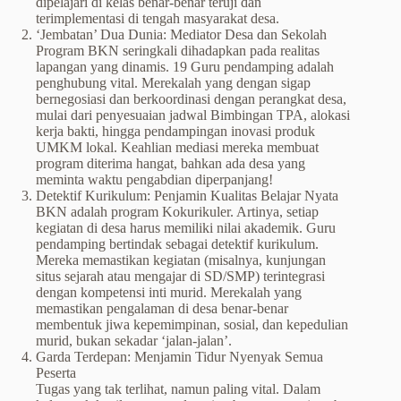
dipelajari di kelas benar-benar teruji dan
terimplementasi di tengah masyarakat desa.
‘Jembatan’ Dua Dunia: Mediator Desa dan Sekolah
Program BKN seringkali dihadapkan pada realitas
lapangan yang dinamis. 19 Guru pendamping adalah
penghubung vital. Merekalah yang dengan sigap
bernegosiasi dan berkoordinasi dengan perangkat desa,
mulai dari penyesuaian jadwal Bimbingan TPA, alokasi
kerja bakti, hingga pendampingan inovasi produk
UMKM lokal. Keahlian mediasi mereka membuat
program diterima hangat, bahkan ada desa yang
meminta waktu pengabdian diperpanjang!
Detektif Kurikulum: Penjamin Kualitas Belajar Nyata
BKN adalah program Kokurikuler. Artinya, setiap
kegiatan di desa harus memiliki nilai akademik. Guru
pendamping bertindak sebagai detektif kurikulum.
Mereka memastikan kegiatan (misalnya, kunjungan
situs sejarah atau mengajar di SD/SMP) terintegrasi
dengan kompetensi inti murid. Merekalah yang
memastikan pengalaman di desa benar-benar
membentuk jiwa kepemimpinan, sosial, dan kepedulian
murid, bukan sekadar ‘jalan-jalan’.
Garda Terdepan: Menjamin Tidur Nyenyak Semua
Peserta
Tugas yang tak terlihat, namun paling vital. Dalam