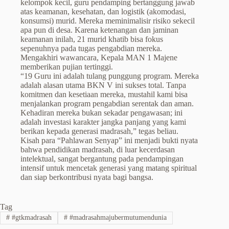
kelompok kecil, guru pendamping bertanggung jawab
atas keamanan, kesehatan, dan logistik (akomodasi,
konsumsi) murid. Mereka meminimalisir risiko sekecil
apa pun di desa. Karena ketenangan dan jaminan
keamanan inilah, 21 murid khatib bisa fokus
sepenuhnya pada tugas pengabdian mereka.
Mengakhiri wawancara, Kepala MAN 1 Majene
memberikan pujian tertinggi.
“19 Guru ini adalah tulang punggung program. Mereka
adalah alasan utama BKN V ini sukses total. Tanpa
komitmen dan kesetiaan mereka, mustahil kami bisa
menjalankan program pengabdian serentak dan aman.
Kehadiran mereka bukan sekadar pengawasan; ini
adalah investasi karakter jangka panjang yang kami
berikan kepada generasi madrasah,” tegas beliau.
Kisah para “Pahlawan Senyap” ini menjadi bukti nyata
bahwa pendidikan madrasah, di luar kecerdasan
intelektual, sangat bergantung pada pendampingan
intensif untuk mencetak generasi yang matang spiritual
dan siap berkontribusi nyata bagi bangsa.
Tag
#
#gtkmadrasah
#
#madrasahmajubermutumendunia