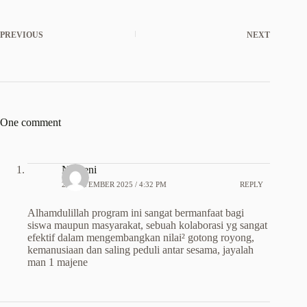
PREVIOUS
NEXT
One comment
Nuraeni
28 NOVEMBER 2025 / 4:32 PM
REPLY
Alhamdulillah program ini sangat bermanfaat bagi
siswa maupun masyarakat, sebuah kolaborasi yg sangat
efektif dalam mengembangkan nilai² gotong royong,
kemanusiaan dan saling peduli antar sesama, jayalah
man 1 majene